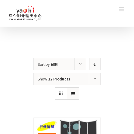
Skip
to
content
Sort by
日期
Show
12 Products