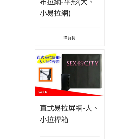
布拉網-平形(大、
小易拉網)
詳情
直式易拉屏網-大、
小拉桿箱