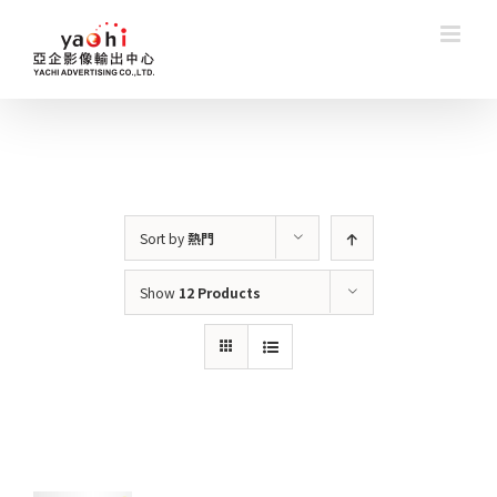
Skip
to
content
Sort by
熱門
Show
12 Products