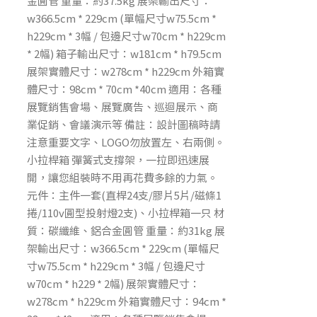
金圓管 重量：約37.5kg 展架輸出尺寸：
w366.5cm * 229cm (單幅尺寸w75.5cm *
h229cm * 3幅 / 包邊尺寸w70cm * h229cm
* 2幅) 箱子輸出尺寸：w181cm * h79.5cm
展架實體尺寸：w278cm * h229cm 外箱實
體尺寸：98cm * 70cm *40cm 適用：各種
展覽銷售會場、展覽廣告、巡迴展示、商
業促銷、會議演示等 備註：設計圖稿時請
注意重要文字、LOGO勿放置左、右兩側。
小拉桿箱 彈簧式支撐架，一拉即迅速展
開，讓您組裝時不用再花費多餘的力氣。
元件：主件一套(直桿24支/膠片5片/磁條1
捲/110v圓型投射燈2支)、小拉桿箱一只 材
質：碳纖維、鋁合金圓管 重量：約31kg 展
架輸出尺寸：w366.5cm * 229cm (單幅尺
寸w75.5cm * h229cm * 3幅 / 包邊尺寸
w70cm * h229 * 2幅) 展架實體尺寸：
w278cm * h229cm 外箱實體尺寸：94cm *