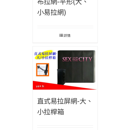
布拉網-平形(大、
小易拉網)
詳情
直式易拉屏網-大、
小拉桿箱