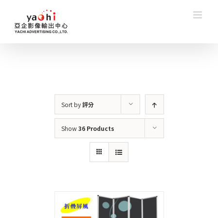
Skip
to
content
Sort by
評分
Show
36 Products