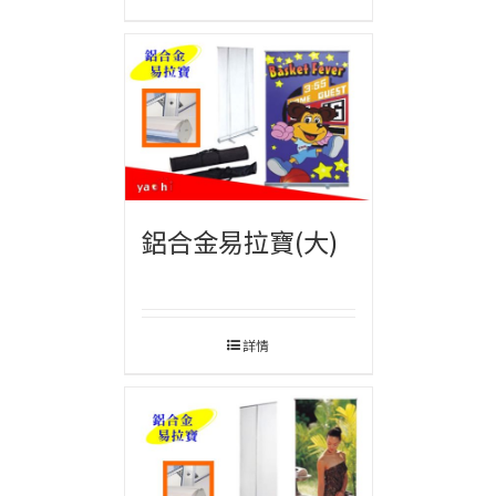
鋁合金易拉寶(大)
詳情