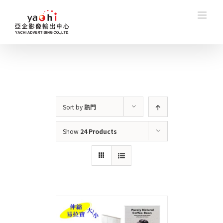
Skip
to
content
Sort by
熱門
Show
24 Products