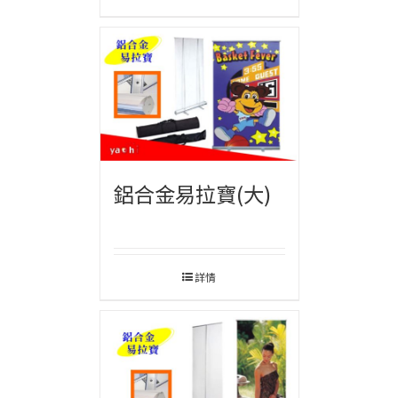
鋁合金易拉寶(大)
詳情