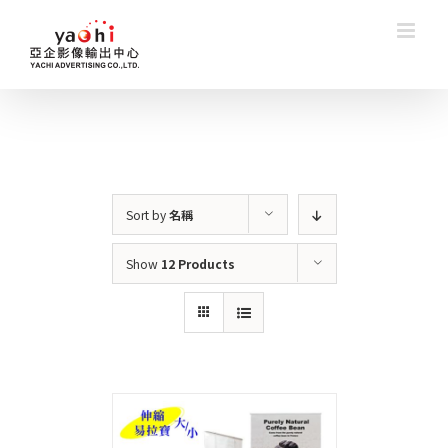
Skip
to
content
Sort by
名稱
Show
12 Products