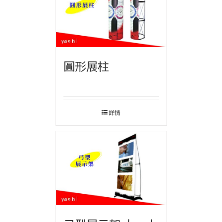
圓形展柱
詳情