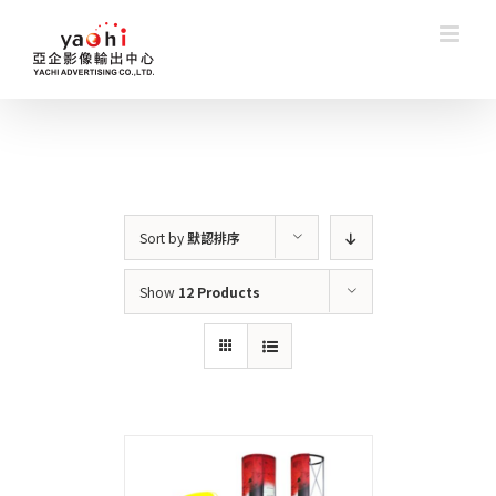
Skip
to
content
Sort by
默認排序
Show
12 Products