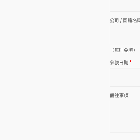
公司 / 團體名
（無則免填）
參觀日期
*
備註事項