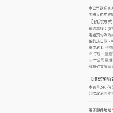
本公司歡迎客
團體參觀前建
【預約方式
預約專線：(0
電話預約及洽詢相
預約該日期、
※ 為確保已
※ 每週一至
※ 本公司星
敬請確實填寫
【填寫預約
本表單24小
若欲取消原本預約
電子郵件地址