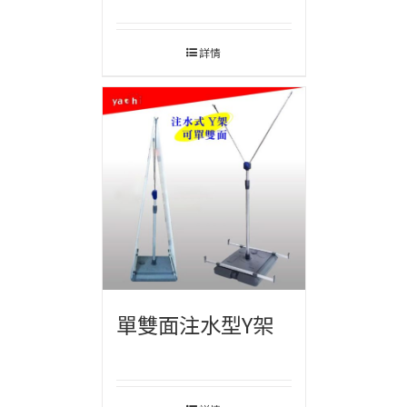
詳情
單雙面注水型Y架