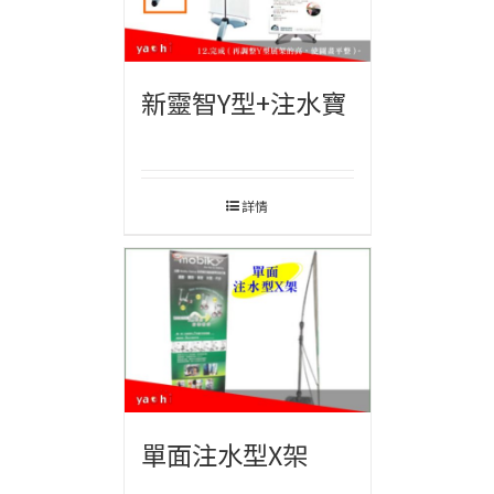
新靈智Y型+注水寶
詳情
單面注水型X架