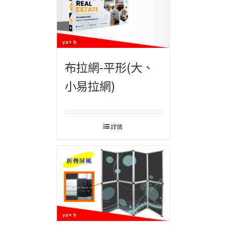
布拉網-平形(大、
小易拉網)
詳情