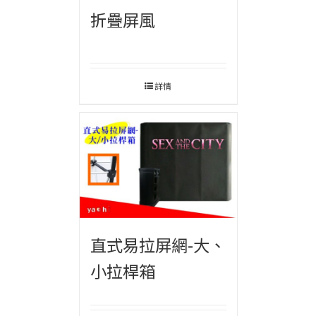
折疊屏風
詳情
直式易拉屏網-大、
小拉桿箱