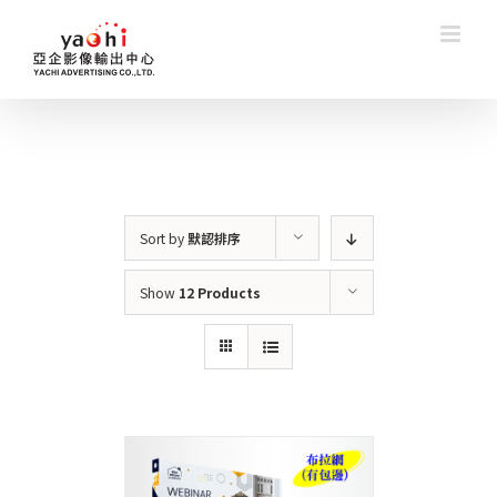
Skip
to
content
Sort by
默認排序
Show
12 Products