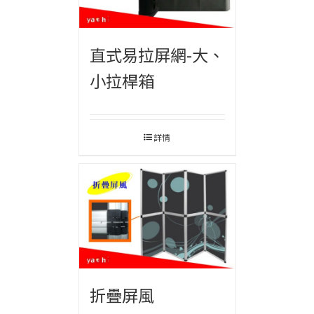
直式易拉屏網-大、
小拉桿箱
詳情
折疊屏風