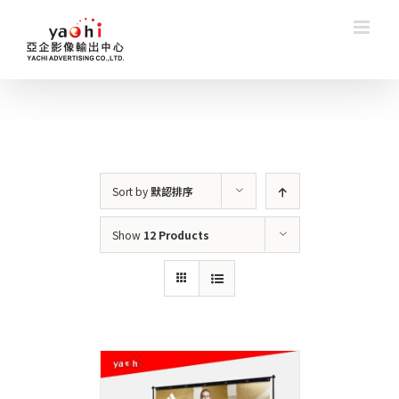
Skip
to
content
Sort by
默認排序
Show
12 Products