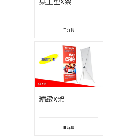
桌上型X架
詳情
精緻X架
詳情