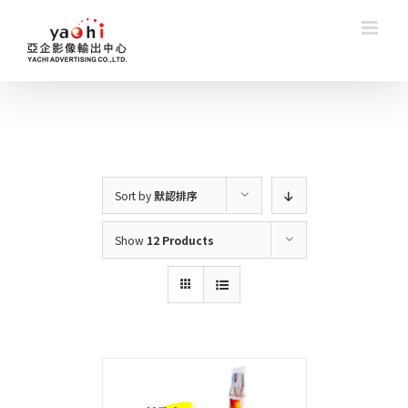
Skip
to
content
Sort by
默認排序
Show
12 Products