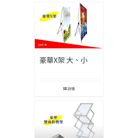
豪華X架 大、小
詳情