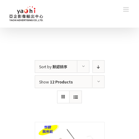
Skip
to
content
Sort by
默認排序
Show
12 Products