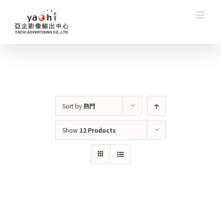
Skip
to
content
Sort by
熱門
Show
12 Products