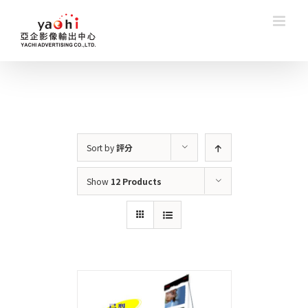
Skip
to
content
Sort by
評分
Show
12 Products